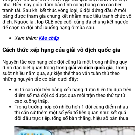
nhà. Điều này giúp đảm bảo tính công bằng cho các bên
tranh tài.
Sau khi kết thúc vòng loại, 6 đội đứng đầu ở mỗi
bảng được tham gia chung kết nhằm mục tiêu tranh chức vô
địch. Ngược lại, top CLB xếp cuối cũng đá chung kết ngược
để chọn ra đội phải xuống hạng ở mùa sau.
Xem thêm:
Kèo chấp
Cách thức xếp hạng của giải vô địch quốc gia
Nguyên tắc xếp hạng các đội cũng là một trong những quy
định đặc biệt quan trọng trong
giải vô địch quốc gia
, Trong
suốt nhiều năm qua, sự kiện thể thao vẫn tuân thủ theo
những nguyên tắc cơ bản dưới đây:
Vị trí các đội trên bảng xếp hạng được hiển thị dựa trên
điểm số mà đội có được qua mỗi trận theo thứ tự từ
cao xuống thấp.
Trong trường hợp có nhiều hơn 1 đội cùng điểm nhau
thì căn cứ thêm một số yếu tố liên quan như: kết quả
đối đầu trực tiếp, tổng số bàn thắng, hiệu số bàn thua.