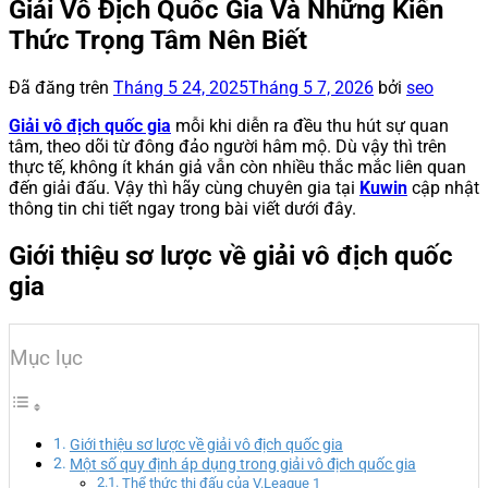
Giải Vô Địch Quốc Gia Và Những Kiến
Thức Trọng Tâm Nên Biết
Đã đăng trên
Tháng 5 24, 2025
Tháng 5 7, 2026
bởi
seo
Giải vô địch quốc gia
mỗi khi diễn ra đều thu hút sự quan
tâm, theo dõi từ đông đảo người hâm mộ. Dù vậy thì trên
thực tế, không ít khán giả vẫn còn nhiều thắc mắc liên quan
đến giải đấu. Vậy thì hãy cùng chuyên gia tại
Kuwin
cập nhật
thông tin chi tiết ngay trong bài viết dưới đây.
Giới thiệu sơ lược về giải vô địch quốc
gia
Mục lục
Giới thiệu sơ lược về giải vô địch quốc gia
Một số quy định áp dụng trong giải vô địch quốc gia
Thể thức thi đấu của V.League 1