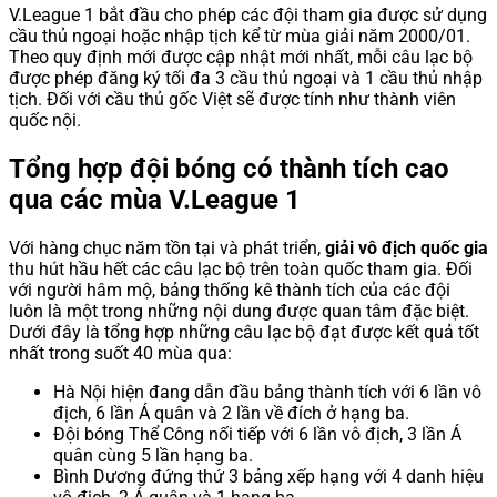
V.League 1 bắt đầu cho phép các đội tham gia được sử dụng
cầu thủ ngoại hoặc nhập tịch kể từ mùa giải năm 2000/01.
Theo quy định mới được cập nhật mới nhất, mỗi câu lạc bộ
được phép đăng ký tối đa 3 cầu thủ ngoại và 1 cầu thủ nhập
tịch. Đối với cầu thủ gốc Việt sẽ được tính như thành viên
quốc nội.
Tổng hợp đội bóng có thành tích cao
qua các mùa V.League 1
Với hàng chục năm tồn tại và phát triển,
giải vô địch quốc gia
thu hút hầu hết các câu lạc bộ trên toàn quốc tham gia. Đối
với người hâm mộ, bảng thống kê thành tích của các đội
luôn là một trong những nội dung được quan tâm đặc biệt.
Dưới đây là tổng hợp những câu lạc bộ đạt được kết quả tốt
nhất trong suốt 40 mùa qua:
Hà Nội hiện đang dẫn đầu bảng thành tích với 6 lần vô
địch, 6 lần Á quân và 2 lần về đích ở hạng ba.
Đội bóng Thể Công nối tiếp với 6 lần vô địch, 3 lần Á
quân cùng 5 lần hạng ba.
Bình Dương đứng thứ 3 bảng xếp hạng với 4 danh hiệu