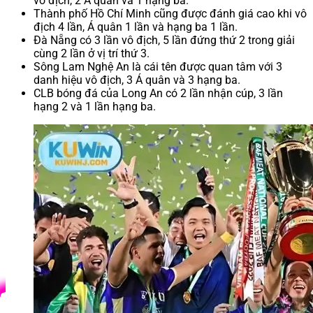
vô địch, 2 Á quân và 1 hạng ba.
Thành phố Hồ Chí Minh cũng được đánh giá cao khi vô
địch 4 lần, Á quân 1 lần và hạng ba 1 lần.
Đà Nẵng có 3 lần vô địch, 5 lần đứng thứ 2 trong giải
cùng 2 lần ở vị trí thứ 3.
Sông Lam Nghệ An là cái tên được quan tâm với 3
danh hiệu vô địch, 3 Á quân và 3 hạng ba.
CLB bóng đá của Long An có 2 lần nhận cúp, 3 lần
hạng 2 và 1 lần hạng ba.