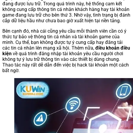
đang được lưu trữ.
Trong quá trình này, hệ thống cam kết
không cung cấp thông tin cá nhân khách hàng hay tài khoản
game đang lưu trữ cho bên thứ 3. Nhờ vậy, tình trạng bị đánh
cắp dữ liệu hầu như chưa bao giờ xuất hiện tại nền tảng.
Bên cạnh đó, nhà cái cũng yêu cầu mỗi thành viên cần có ý
thức tự bảo vệ thông tin cá nhân và tài khoản game của
mình. Cụ thể, bạn không được tự ý cung cấp hay đăng tải
các tin cá nhân lên mạng xã hội.
Thêm nữa,
điều khoản điều
kiện
về quá trình đăng nhập tài khoản yêu cầu người chơi
không tự ý lưu trữ thông tin vào các thiết bị dùng chung.
Thao tác này rất dễ dẫn đến việc bị hack tài khoản một cách
bất ngờ.