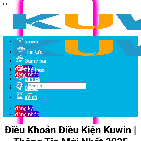
"
"
kuwin
Tin tức
Game bài
đăng ký
Thể thao
đăng nhập
Bắn cá
Đá gà
Xổ số
đăng ký
đăng nhập
Điều Khoản Điều Kiện Kuwin |