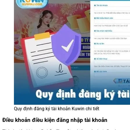
Quy định đăng ký tài khoản Kuwin chi tiết
Điều khoản điều kiện đăng nhập tài khoản