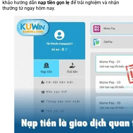
khảo hướng dẫn
nạp tiền gọn lẹ
để trải nghiệm và nhận
thưởng từ ngay hôm nay.