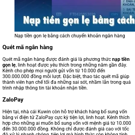
Nạp tiền gọn lẹ bằng cách chuyển khoản ngân hàng
Quét mã ngân hàng
Quét mã ngân hàng được đánh giá là phương thức
nạp tiền
gọn lẹ
, linh hoạt được yêu thích trong những năm gần đây.
Kênh cho phép mọi người gửi vốn từ 10.000 đến
300.000.000 đồng mỗi lượt. Đặc biệt, thao tác quét mã giúp
thành viên hạn chế tối đa những sai sót, nhầm lẫn trong quá
trình nhập thông tin tài khoản nhận tiền.
ZaloPay
Hiện tại, nhà cái Kuwin còn hỗ trợ khách hàng bổ sung vốn
bằng ví điện tử ZaloPay cực kỳ tiện lợi, linh hoạt. Kênh thích
hợp cho những ai muốn bổ sung vốn với mệnh giá từ 10.000
đến 30.000.000 đồng. Không chỉ được đánh giá cao với tốc
độ xử lý nhanh chóng, tiện lợi mà hình thức còn không tính