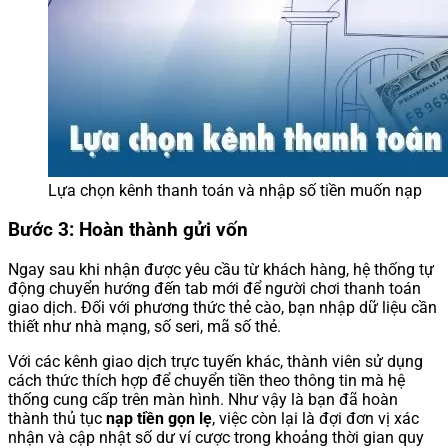
Lựa chọn kênh thanh toán và nhập số tiền muốn nạp
Bước 3: Hoàn thành gửi vốn
Ngay sau khi nhận được yêu cầu từ khách hàng, hệ thống tự
động chuyển hướng đến tab mới để người chơi thanh toán
giao dịch. Đối với phương thức thẻ cào, bạn nhập dữ liệu cần
thiết như nhà mạng, số seri, mã số thẻ.
Với các kênh giao dịch trực tuyến khác, thành viên sử dụng
cách thức thích hợp để chuyển tiền theo thông tin mà hệ
thống cung cấp trên màn hình. Như vậy là bạn đã hoàn
thành thủ tục
nạp tiền gọn lẹ
, việc còn lại là đợi đơn vị xác
nhận và cập nhật số dư ví cược trong khoảng thời gian quy