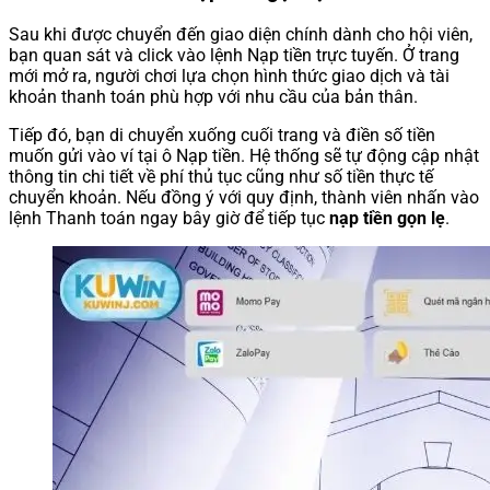
Sau khi được chuyển đến giao diện chính dành cho hội viên,
bạn quan sát và click vào lệnh Nạp tiền trực tuyến. Ở trang
mới mở ra, người chơi lựa chọn hình thức giao dịch và tài
khoản thanh toán phù hợp với nhu cầu của bản thân.
Tiếp đó, bạn di chuyển xuống cuối trang và điền số tiền
muốn gửi vào ví tại ô Nạp tiền. Hệ thống sẽ tự động cập nhật
thông tin chi tiết về phí thủ tục cũng như số tiền thực tế
chuyển khoản. Nếu đồng ý với quy định, thành viên nhấn vào
lệnh Thanh toán ngay bây giờ để tiếp tục
nạp tiền gọn lẹ
.