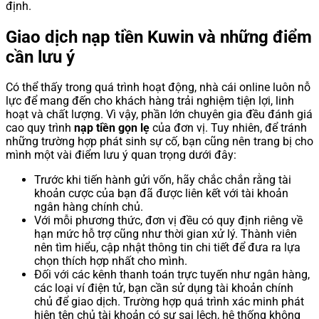
định.
Giao dịch nạp tiền Kuwin và những điểm
cần lưu ý
Có thể thấy trong quá trình hoạt động, nhà cái online luôn nỗ
lực để mang đến cho khách hàng trải nghiệm tiện lợi, linh
hoạt và chất lượng. Vì vậy, phần lớn chuyên gia đều đánh giá
cao quy trình
nạp tiền gọn lẹ
của đơn vị. Tuy nhiên, để tránh
những trường hợp phát sinh sự cố, bạn cũng nên trang bị cho
mình một vài điểm lưu ý quan trọng dưới đây:
Trước khi tiến hành gửi vốn, hãy chắc chắn rằng tài
khoản cược của bạn đã được liên kết với tài khoản
ngân hàng chính chủ.
Với mỗi phương thức, đơn vị đều có quy định riêng về
hạn mức hỗ trợ cũng như thời gian xử lý. Thành viên
nên tìm hiểu, cập nhật thông tin chi tiết để đưa ra lựa
chọn thích hợp nhất cho mình.
Đối với các kênh thanh toán trực tuyến như ngân hàng,
các loại ví điện tử, bạn cần sử dụng tài khoản chính
chủ để giao dịch. Trường hợp quá trình xác minh phát
hiện tên chủ tài khoản có sự sai lệch, hệ thống không