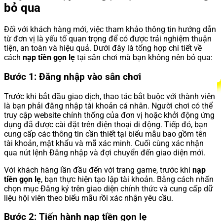
bỏ qua
Đối với khách hàng mới, việc tham khảo thông tin hướng dẫn
từ đơn vị là yếu tố quan trọng để có được trải nghiệm thuận
tiện, an toàn và hiệu quả. Dưới đây là tổng hợp chi tiết về
cách
nạp tiền gọn lẹ
tại sân chơi mà bạn không nên bỏ qua:
Bước 1: Đăng nhập vào sân chơi
Trước khi bắt đầu giao dịch, thao tác bắt buộc với thành viên
là bạn phải đăng nhập tài khoản cá nhân. Người chơi có thể
truy cập website chính thống của đơn vị hoặc khởi động ứng
dụng đã được cài đặt trên điện thoại di động. Tiếp đó, bạn
cung cấp các thông tin cần thiết tại biểu mẫu bao gồm tên
tài khoản, mật khẩu và mã xác minh. Cuối cùng xác nhận
qua nút lệnh Đăng nhập và đợi chuyển đến giao diện mới.
Với khách hàng lần đầu đến với trang game, trước khi
nạp
tiền gọn lẹ
, bạn thực hiện tạo lập tài khoản. Bằng cách nhấn
chọn mục Đăng ký trên giao diện chính thức và cung cấp dữ
liệu hội viên theo biểu mẫu rồi xác nhận yêu cầu.
Bước 2: Tiến hành nạp tiền gọn lẹ