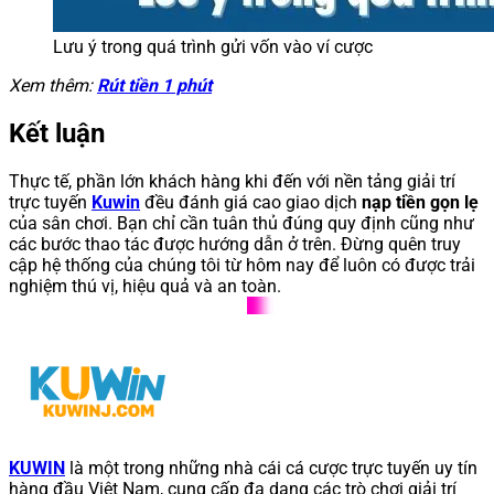
Lưu ý trong quá trình gửi vốn vào ví cược
Xem thêm:
Rút tiền 1 phút
Kết luận
Thực tế, phần lớn khách hàng khi đến với nền tảng giải trí
trực tuyến
Kuwin
đều đánh giá cao giao dịch
nạp tiền gọn lẹ
của sân chơi. Bạn chỉ cần tuân thủ đúng quy định cũng như
các bước thao tác được hướng dẫn ở trên. Đừng quên truy
cập hệ thống của chúng tôi từ hôm nay để luôn có được trải
nghiệm thú vị, hiệu quả và an toàn.
KUWIN
là
một
trong
những
nhà
cái
cá
cược
trực
tuyến
uy
tín
hàng
đầu Việt Nam
,
cung
cấp
đa
dạng
các trò chơi
giải
trí