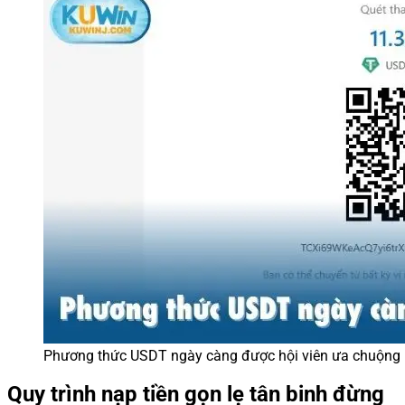
Phương thức USDT ngày càng được hội viên ưa chuộng
Quy trình nạp tiền gọn lẹ tân binh đừng