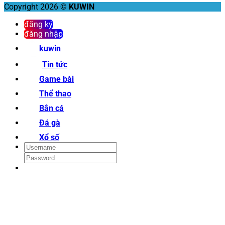
Copyright 2026 ©
KUWIN
đăng ký
đăng nhập
kuwin
Tin tức
Game bài
Thể thao
Bắn cá
Đá gà
Xổ số