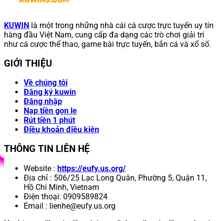
KUWIN
là
một
trong
những
nhà
cái
cá
cược
trực
tuyến
uy
tín
hàng
đầu Việt Nam
,
cung
cấp
đa
dạng
các trò chơi
giải
trí
như
cá
cược
thể
thao,
game bài
trực
tuyến,
bắn
cá
và
xổ
số.
GIỚI THIỆU
Về chúng tôi
Đăng ký kuwin
Đăng nhập
Nạp tiền gọn lẹ
Rút tiền 1 phút
Điều khoản điều kiện
THÔNG TIN LIÊN HỆ
Website :
https://eufy.us.org/
Địa chỉ : 506/25 Lạc Long Quân, Phường 5, Quận 11,
Hồ Chí Minh, Vietnam
Điện thoại: 0909589824
Email :
lienhe@eufy.us.org