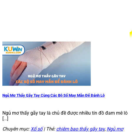
Ngủ Mơ Thấy Gãy Tay Cùng Các Bộ Số May Mắn Để Đánh Lô
Ngủ mơ thấy gãy tay là chủ đề được nhiều tín đồ đam mê lô
[...]
Chuyên mục:
Xổ số
| Thẻ:
chiêm bao thấy gãy tay
,
Ngủ mơ