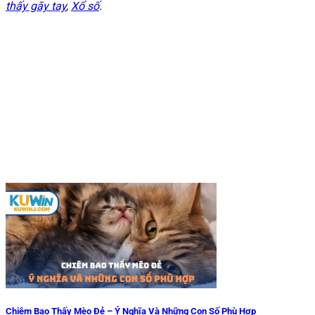
thấy gãy tay
,
Xổ số
.
Chiêm Bao Thấy Mèo Đẻ – Ý Nghĩa Và Những Con Số Phù Hợp