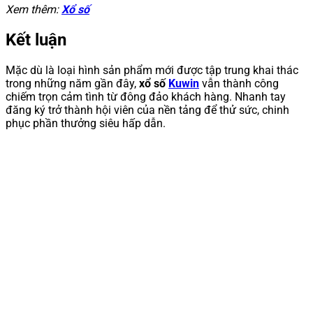
Xem thêm:
Xổ số
Kết luận
Mặc dù là loại hình sản phẩm mới được tập trung khai thác
trong những năm gần đây,
xổ số
Kuwin
vẫn thành công
chiếm trọn cảm tình từ đông đảo khách hàng. Nhanh tay
đăng ký trở thành hội viên của nền tảng để thử sức, chinh
phục phần thưởng siêu hấp dẫn.