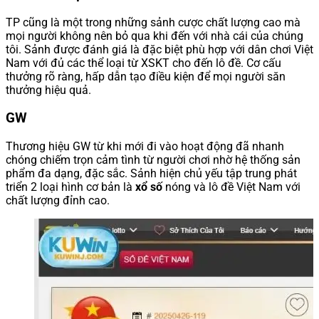
TP cũng là một trong những sảnh cược chất lượng cao mà
mọi người không nên bỏ qua khi đến với nhà cái của chúng
tôi. Sảnh được đánh giá là đặc biệt phù hợp với dân chơi Việt
Nam với đủ các thể loại từ XSKT cho đến lô đề. Cơ cấu
thưởng rõ ràng, hấp dẫn tạo điều kiện để mọi người săn
thưởng hiệu quả.
GW
Thương hiệu GW từ khi mới đi vào hoạt động đã nhanh
chóng chiếm trọn cảm tình từ người chơi nhờ hệ thống sản
phẩm đa dạng, đặc sắc. Sảnh hiện chủ yếu tập trung phát
triển 2 loại hình cơ bản là
xổ số
nóng và lô đề Việt Nam với
chất lượng đỉnh cao.