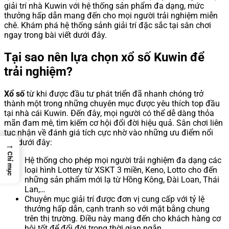
giải trí nhà Kuwin với hệ thống sản phẩm đa dạng, mức
thưởng hấp dẫn mang đến cho mọi người trải nghiệm miễn
chê. Khám phá hệ thống sảnh giải trí đặc sắc tại sân chơi
ngay trong bài viết dưới đây.
Tại sao nên lựa chọn xổ số Kuwin để
trải nghiệm?
Xổ số
từ khi được đầu tư phát triển đã nhanh chóng trở
thành một trong những chuyên mục được yêu thích top đầu
tại nhà cái Kuwin. Đến đây, mọi người có thể dễ dàng thỏa
mãn đam mê, tìm kiếm cơ hội đổi đời hiệu quả. Sân chơi liên
tục nhận về đánh giá tích cực nhờ vào những ưu điểm nổi
trội dưới đây:
→
Chỉ mục
Hệ thống cho phép mọi người trải nghiệm đa dạng các
loại hình Lottery từ XSKT 3 miền, Keno, Lotto cho đến
những sản phẩm mới lạ từ Hồng Kông, Đài Loan, Thái
Lan,…
Chuyên mục giải trí được đơn vị cung cấp với tỷ lệ
thưởng hấp dẫn, cạnh tranh so với mặt bằng chung
trên thị trường. Điều này mang đến cho khách hàng cơ
hội tốt để đổi đời trong thời gian ngắn.