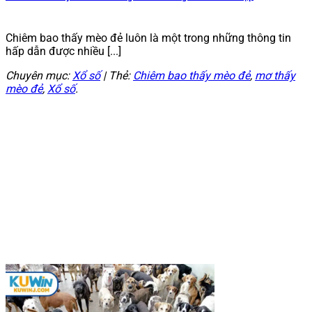
Chiêm bao thấy mèo đẻ luôn là một trong những thông tin
hấp dẫn được nhiều [...]
Chuyên mục:
Xổ số
| Thẻ:
Chiêm bao thấy mèo đẻ
,
mơ thấy
mèo đẻ
,
Xổ số
.