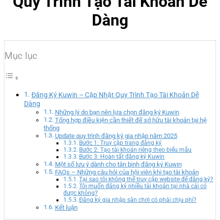
Quy Trình Tạo Tài Khoản Dễ
Dàng
Mục lục
Đăng Ký Kuwin – Cập Nhật Quy Trình Tạo Tài Khoản Dễ
Dàng
Những lý do bạn nên lựa chọn đăng ký Kuwin
Tổng hợp điều kiện cần thiết để sở hữu tài khoản tại hệ
thống
Update quy trình đăng ký gia nhập năm 2025
Bước 1: Truy cập trang đăng ký
Bước 2: Tạo tài khoản riêng theo biểu mẫu
Bước 3: Hoàn tất đăng ký Kuwin
Một số lưu ý dành cho tân binh đăng ký Kuwin
FAQs – Những câu hỏi của hội viên khi tạo tài khoản
Tại sao tôi không thể truy cập website để đăng ký?
Tôi muốn đăng ký nhiều tài khoản tại nhà cái có
được không?
Đăng ký gia nhập sân chơi có phải chịu phí?
Kết luận