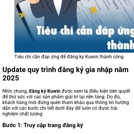
Tiêu chí cần đáp ứng để đăng ký Kuwin thành công
Update quy trình đăng ký gia nhập năm
2025
Nhìn chung,
đăng ký Kuwin
được xem là điều kiện tiên quyết
để thử sức với các sản phẩm giải trí tại nền tảng. Do đó,
khách hàng mới đừng quên tham khảo qua thông tin hướng
dẫn với các bước chi tiết dưới đây để luôn có được trải
nghiệm chất lượng:
Bước 1: Truy cập trang đăng ký