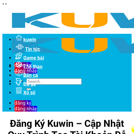
"
"
kuwin
Tin tức
Game bài
đăng ký
Thể thao
đăng nhập
Bắn cá
Đá gà
Xổ số
đăng ký
đăng nhập
Đăng Ký Kuwin – Cập Nhật