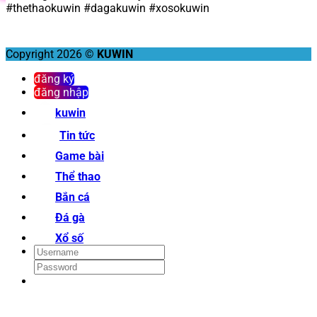
#thethaokuwin #dagakuwin #xosokuwin
Copyright 2026 ©
KUWIN
đăng ký
đăng nhập
kuwin
Tin tức
Game bài
Thể thao
Bắn cá
Đá gà
Xổ số