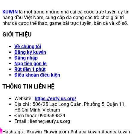
KUWIN
là
một
trong
những
nhà
cái
cá
cược
trực
tuyến
uy
tín
hàng
đầu Việt Nam
,
cung
cấp
đa
dạng
các trò chơi
giải
trí
như
cá
cược
thể
thao,
game bài
trực
tuyến,
bắn
cá
và
xổ
số.
GIỚI THIỆU
Về chúng tôi
Đăng ký kuwin
Đăng nhập
Nạp tiền gọn lẹ
Rút tiền 1 phút
Điều khoản điều kiện
THÔNG TIN LIÊN HỆ
Website :
https://eufy.us.org/
Địa chỉ : 506/25 Lạc Long Quân, Phường 5, Quận 11,
Hồ Chí Minh, Vietnam
Điện thoại: 0909589824
Email :
lienhe@eufy.us.org
Hashtags : #kuwin #kuwinjcom #nhacaikuwin #bancakuwin