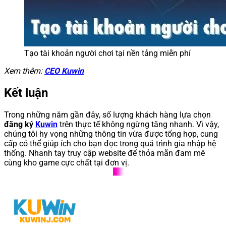
Tạo tài khoản người chơi tại nền tảng miễn phí
Xem thêm:
CEO Kuwin
Kết luận
Trong những năm gần đây, số lượng khách hàng lựa chọn
đăng ký
Kuwin
trên thực tế không ngừng tăng nhanh. Vì vậy,
chúng tôi hy vọng những thông tin vừa được tổng hợp, cung
cấp có thể giúp ích cho bạn đọc trong quá trình gia nhập hệ
thống. Nhanh tay truy cập website để thỏa mãn đam mê
cùng kho game cực chất tại đơn vị.