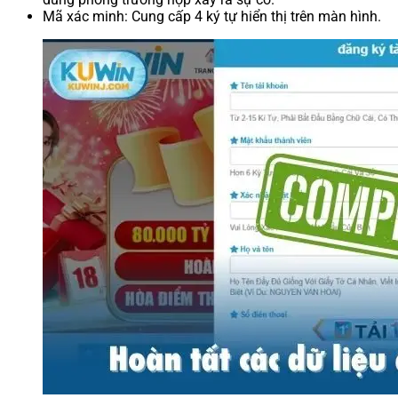
Mã xác minh: Cung cấp 4 ký tự hiển thị trên màn hình.