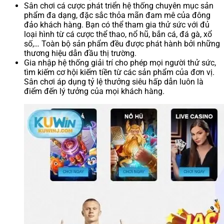
Sân chơi cá cược phát triển hệ thống chuyên mục sản
phẩm đa dạng, đặc sắc thỏa mãn đam mê của đông
đảo khách hàng. Bạn có thể tham gia thử sức với đủ
loại hình từ cá cược thể thao, nổ hũ, bắn cá, đá gà, xổ
số,… Toàn bộ sản phẩm đều được phát hành bởi những
thương hiệu dẫn đầu thị trường.
Gia nhập hệ thống giải trí cho phép mọi người thử sức,
tìm kiếm cơ hội kiếm tiền từ các sản phẩm của đơn vị.
Sân chơi áp dụng tỷ lệ thưởng siêu hấp dẫn luôn là
điểm đến lý tưởng của mọi khách hàng.