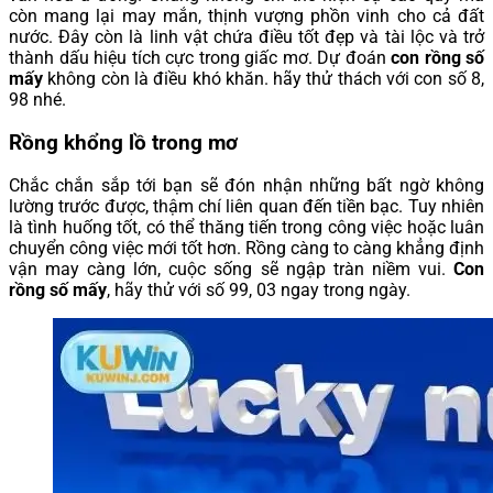
còn mang lại may mắn, thịnh vượng phồn vinh cho cả đất
nước.
Đây còn là linh vật chứa điều tốt đẹp và tài lộc và trở
thành dấu hiệu tích cực trong giấc mơ. Dự đoán
con rồng số
mấy
không còn là điều khó khăn. hãy thử thách với con số 8,
98 nhé.
Rồng khổng lồ trong mơ
Chắc chắn sắp tới bạn sẽ đón nhận những bất ngờ không
lường trước được, thậm chí liên quan đến tiền bạc. Tuy nhiên
là tình huống tốt, có thể thăng tiến trong công việc hoặc luân
chuyển công việc mới tốt hơn.
Rồng càng to càng khẳng định
vận may càng lớn, cuộc sống sẽ ngập tràn niềm vui.
Con
rồng số mấy
, hãy thử với số 99, 03 ngay trong ngày.