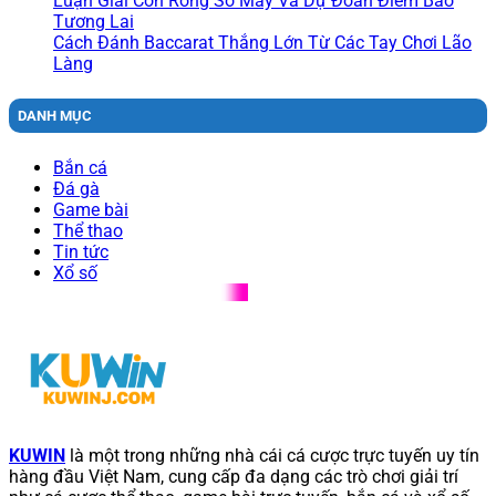
Luận Giải Con Rồng Số Mấy Và Dự Đoán Điềm Báo
Tương Lai
Cách Đánh Baccarat Thắng Lớn Từ Các Tay Chơi Lão
Làng
DANH MỤC
Bắn cá
Đá gà
Game bài
Thể thao
Tin tức
Xổ số
KUWIN
là
một
trong
những
nhà
cái
cá
cược
trực
tuyến
uy
tín
hàng
đầu Việt Nam
,
cung
cấp
đa
dạng
các trò chơi
giải
trí