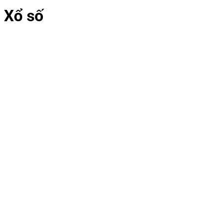
Xổ số