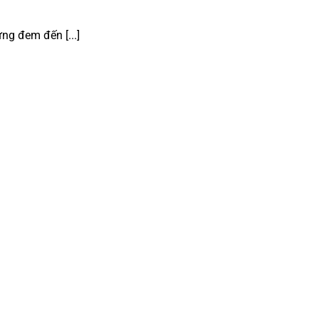
ng đem đến [...]