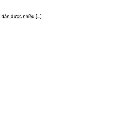
dẫn được nhiều [...]