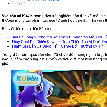
Kết luận
Vua săn cá Kuwin
mang đến trải nghiệm độc đáo và mới mẻ, 
thường mà là tác phẩm tạo nên từ tinh hoa thời đại. Hội viên t
Bài viết liên quan đến Bắn cá
Bắn Cá Long Vương Mở Ra Thiên Đường Săn Mồi Đổi Ti
Thủy Quái Đại Chiến Kuwin – Trận Chiến Thú Vị Dưới Đ
Tham Gia Bắn Cá Quốc Tế – Game Đổi Thưởng Uy Tín 
Trong đầu năm qua, sân chơi đã chào đón hàng nghìn lượt tru
bao la, nắm cây súng điều khiển và tiêu diệt mồi kèm hàng ch
phá.