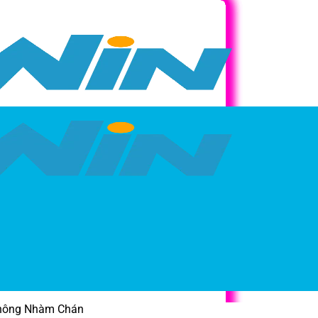
Không Nhàm Chán