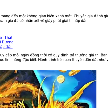
mang đến một không gian biển xanh mát. Chuyên gia đánh giá 
ham gia đã có nhận xét về giây phút giải trí hấp dẫn.
ền Thật
ại Dương
Hấp Dẫn
y cập mỗi ngày đồng thời có quy định trả thưởng giá trị. Bạn 
ục tính năng đặc biệt. Hành trình trên con thuyền dẫn dắt như