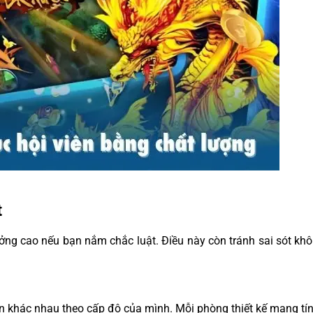
t
ng cao nếu bạn nắm chắc luật. Điều này còn tránh sai sót khôn
ọn khác nhau theo cấp độ của mình. Mỗi phòng thiết kế mang tí