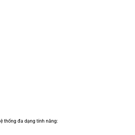
 hệ thống đa dạng tính năng: