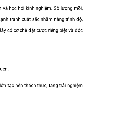
 và học hỏi kinh nghiệm. Số lượng mồi,
cạnh tranh xuất sắc nhằm nâng trình độ,
y có cơ chế đặt cược riêng biệt và độc
quen.
ớn tạo nên thách thức, tăng trải nghiệm