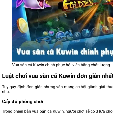
Vua săn cá Kuwin chinh phục hội viên bằng chất lượng
Luật chơi vua săn cá Kuwin đơn giản nhấ
Tuy quy định đơn giản nhưng vẫn mang cơ hội giành giải thưở
như:
Cấp độ phòng chơi
Trong phiên bản vua bắn cá Kuwin, người chơi sẽ có 3 lựa ch