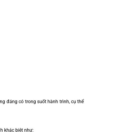
g đáng có trong suốt hành trình, cụ thể
nh khác biệt như: