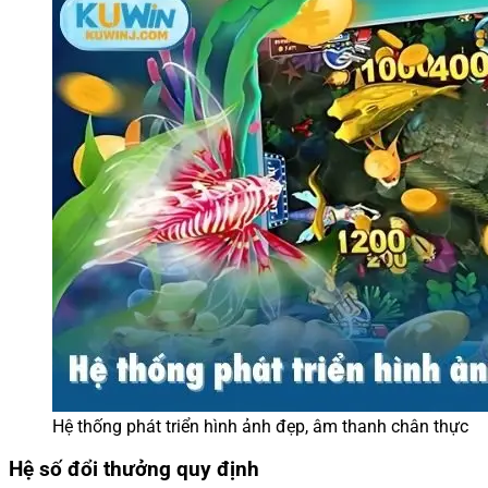
Hệ thống phát triển hình ảnh đẹp, âm thanh chân thực
Hệ số đổi thưởng quy định