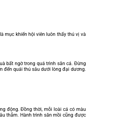
là mục khiến hội viên luôn thấy thú vị và
à bất ngờ trong quá trình săn cá. Đừng
n đến quái thú sâu dưới lòng đại dương.
ng động. Đồng thời, mỗi loài cá có màu
âu thẳm. Hành trình săn mồi cũng được