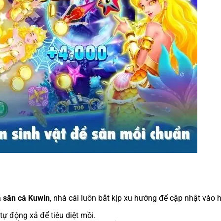
 săn cá Kuwin
, nhà cái luôn bắt kịp xu hướng để cập nhật vào
tự động xả để tiêu diệt mồi.