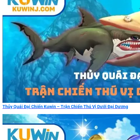
Thủy Quái Đại Chiến Kuwin – Trận Chiến Thú Vị Dưới Đại Dương