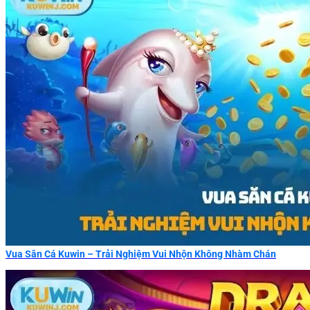
Vua Săn Cá Kuwin – Trải Nghiệm Vui Nhộn Không Nhàm Chán