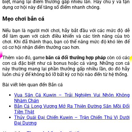
biệt, mang lại điểm thưởng gấp nhiều lần. Hãy chú ý và tận
dụng cơ hội này để tăng số điểm nhanh chóng.
Mẹo chơi bắn cá
Nếu bạn là người mới chơi, hãy bắt đầu với các mức độ dễ
để làm quen với cách điều khiển và các tính năng của trò
chơi. Khi đã thành thạo, bạn có thể nâng mức độ khó lên để
có cơ hội nhận điểm thưởng cao hơn.
Thêm vào đó, game
bắn cá đổi thưởng hợp pháp
còn có các
con cá đặc biệt như cá bonus hoặc cá vàng. Những con cá
này thường mang lại phần thưởng gấp nhiều lần, do đó hãy
luôn chú ý để không bỏ lỡ bất kỳ cơ hội nào đến từ hệ thống.
Bài viết liên quan đến Bắn cá
Vua Săn Cá Kuwin – Trải Nghiệm Vui Nhộn Không
Nhàm Chán
Bắn Cá Long Vương Mở Ra Thiên Đường Săn Mồi Đổi
Tiền Thật
Thủy Quái Đại Chiến Kuwin – Trận Chiến Thú Vị Dưới
Đại Dương