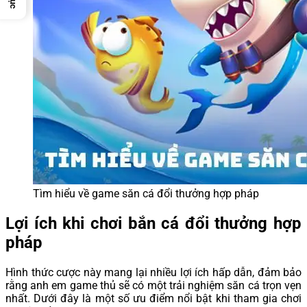
Tìm hiểu về game săn cá đổi thưởng hợp pháp
Lợi ích khi chơi bắn cá đổi thưởng hợp
pháp
Hình thức cược này mang lại nhiều lợi ích hấp dẫn, đảm bảo
rằng anh em game thủ sẽ có một trải nghiệm săn cá trọn vẹn
nhất. Dưới đây là một số ưu điểm nổi bật khi tham gia chơi