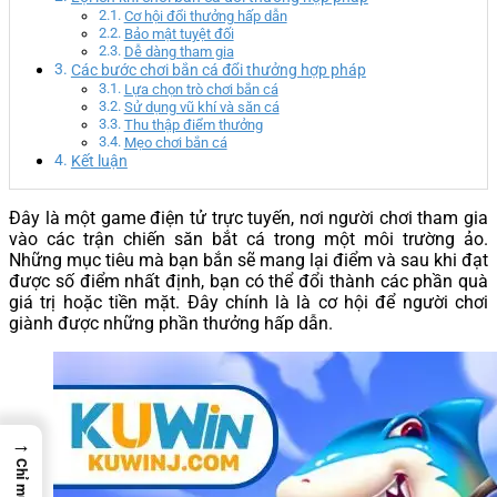
Cơ hội đổi thưởng hấp dẫn
Bảo mật tuyệt đối
Dễ dàng tham gia
Các bước chơi bắn cá đổi thưởng hợp pháp
Lựa chọn trò chơi bắn cá
Sử dụng vũ khí và săn cá
Thu thập điểm thưởng
Mẹo chơi bắn cá
Kết luận
Đây là một game điện tử trực tuyến, nơi người chơi tham gia
vào các trận chiến săn bắt cá trong một môi trường ảo.
Những mục tiêu mà bạn bắn sẽ mang lại điểm và sau khi đạt
được số điểm nhất định, bạn có thể đổi thành các phần quà
giá trị hoặc tiền mặt. Đây chính là là cơ hội để người chơi
giành được những phần thưởng hấp dẫn.
→
Chỉ mục