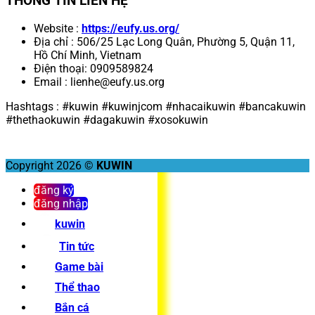
THÔNG TIN LIÊN HỆ
Website :
https://eufy.us.org/
Địa chỉ : 506/25 Lạc Long Quân, Phường 5, Quận 11,
Hồ Chí Minh, Vietnam
Điện thoại: 0909589824
Email :
lienhe@eufy.us.org
Hashtags : #kuwin #kuwinjcom #nhacaikuwin #bancakuwin
#thethaokuwin #dagakuwin #xosokuwin
Copyright 2026 ©
KUWIN
đăng ký
đăng nhập
kuwin
Tin tức
Game bài
Thể thao
Bắn cá