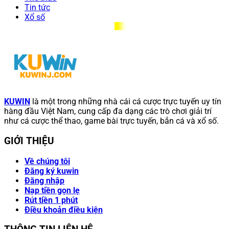
Tin tức
Xổ số
KUWIN
là
một
trong
những
nhà
cái
cá
cược
trực
tuyến
uy
tín
hàng
đầu Việt Nam
,
cung
cấp
đa
dạng
các trò chơi
giải
trí
như
cá
cược
thể
thao,
game bài
trực
tuyến,
bắn
cá
và
xổ
số.
GIỚI THIỆU
Về chúng tôi
Đăng ký kuwin
Đăng nhập
Nạp tiền gọn lẹ
Rút tiền 1 phút
Điều khoản điều kiện