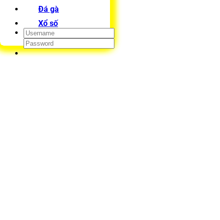
Đá gà
Xổ số