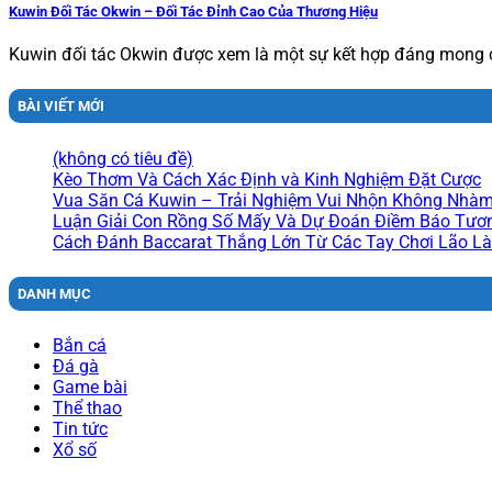
Kuwin Đối Tác Okwin – Đối Tác Đỉnh Cao Của Thương Hiệu
Kuwin đối tác Okwin được xem là một sự kết hợp đáng mong chờ
BÀI VIẾT MỚI
(không có tiêu đề)
Kèo Thơm Và Cách Xác Định và Kinh Nghiệm Đặt Cược
Vua Săn Cá Kuwin – Trải Nghiệm Vui Nhộn Không Nhà
Luận Giải Con Rồng Số Mấy Và Dự Đoán Điềm Báo Tươn
Cách Đánh Baccarat Thắng Lớn Từ Các Tay Chơi Lão L
DANH MỤC
Bắn cá
Đá gà
Game bài
Thể thao
Tin tức
Xổ số