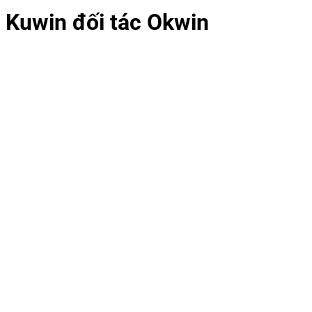
Kuwin đối tác Okwin