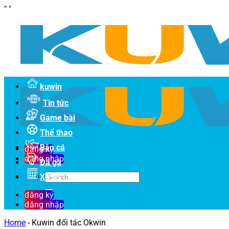
"
"
kuwin
Tin tức
Game bài
Thể thao
Bắn cá
đăng ký
đăng nhập
Đá gà
Xổ số
đăng ký
đăng nhập
Home
-
Kuwin đối tác Okwin