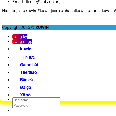
Email :
lienhe@eufy.us.org
Hashtags : #kuwin #kuwinjcom #nhacaikuwin #bancakuwin 
Copyright 2026 ©
KUWIN
đăng ký
đăng nhập
kuwin
Tin tức
Game bài
Thể thao
Bắn cá
Đá gà
Xổ số