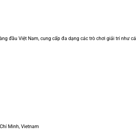
àng
đầu Việt Nam
,
cung
cấp
đa
dạng
các trò chơi
giải
trí
như
c
 Chí Minh, Vietnam