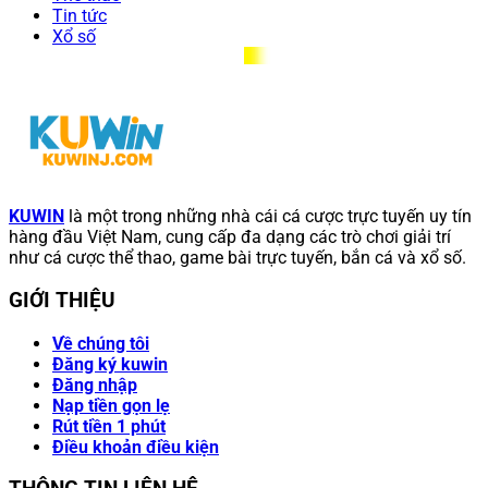
Tin tức
Xổ số
KUWIN
là
một
trong
những
nhà
cái
cá
cược
trực
tuyến
uy
tín
hàng
đầu Việt Nam
,
cung
cấp
đa
dạng
các trò chơi
giải
trí
như
cá
cược
thể
thao,
game bài
trực
tuyến,
bắn
cá
và
xổ
số.
GIỚI THIỆU
Về chúng tôi
Đăng ký kuwin
Đăng nhập
Nạp tiền gọn lẹ
Rút tiền 1 phút
Điều khoản điều kiện