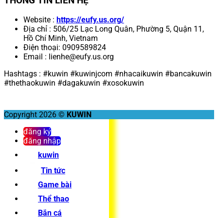
THÔNG TIN LIÊN HỆ
Website :
https://eufy.us.org/
Địa chỉ : 506/25 Lạc Long Quân, Phường 5, Quận 11,
Hồ Chí Minh, Vietnam
Điện thoại: 0909589824
Email :
lienhe@eufy.us.org
Hashtags : #kuwin #kuwinjcom #nhacaikuwin #bancakuwin
#thethaokuwin #dagakuwin #xosokuwin
Copyright 2026 ©
KUWIN
đăng ký
đăng nhập
kuwin
Tin tức
Game bài
Thể thao
Bắn cá