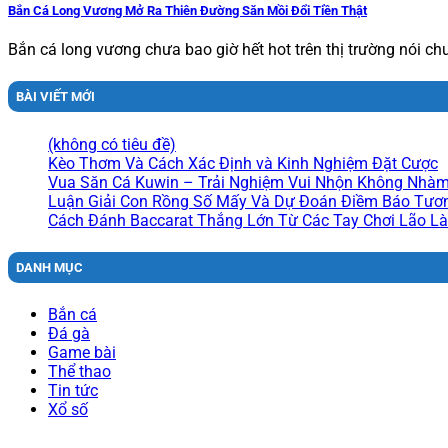
Bắn Cá Long Vương Mở Ra Thiên Đường Săn Mồi Đổi Tiền Thật
Bắn cá long vương chưa bao giờ hết hot trên thị trường nói chun
BÀI VIẾT MỚI
(không có tiêu đề)
Kèo Thơm Và Cách Xác Định và Kinh Nghiệm Đặt Cược
Vua Săn Cá Kuwin – Trải Nghiệm Vui Nhộn Không Nhà
Luận Giải Con Rồng Số Mấy Và Dự Đoán Điềm Báo Tươn
Cách Đánh Baccarat Thắng Lớn Từ Các Tay Chơi Lão L
DANH MỤC
Bắn cá
Đá gà
Game bài
Thể thao
Tin tức
Xổ số