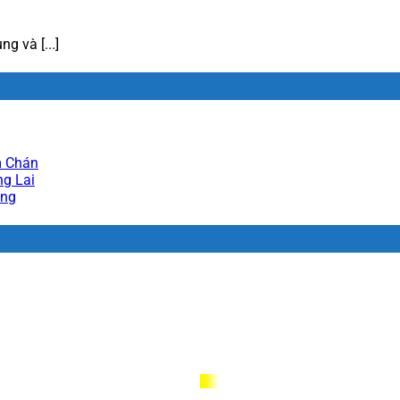
g và [...]
m Chán
g Lai
àng