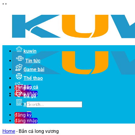
"
"
kuwin
Tin tức
Game bài
Thể thao
Bắn cá
đăng ký
đăng nhập
Đá gà
Xổ số
đăng ký
đăng nhập
Home
-
Bắn cá long vương